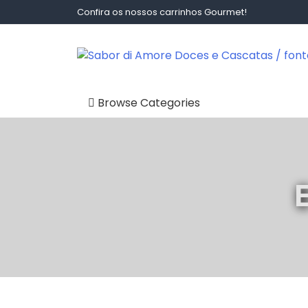
Skip
Confira os nossos carrinhos Gourmet!
to
content
Sabor Di Amore Doces E Ca
Browse Categories
Carrinhos Gourmet
Cascatas de
Chocolate