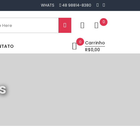
WHATS
48 98814-8380
0
0
Carrinho
NTATO
R$0,00
s